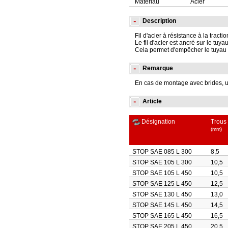
Matériau
Acier
Description
Fil d'acier à résistance à la tracti
Le fil d'acier est ancré sur le tuy
Cela permet d'empêcher le tuyau 
Remarque
En cas de montage avec brides, un
Article
Désignation
Trous 
(mm)
STOP SAE 085 L 300
8,5
STOP SAE 105 L 300
10,5
STOP SAE 105 L 450
10,5
STOP SAE 125 L 450
12,5
STOP SAE 130 L 450
13,0
STOP SAE 145 L 450
14,5
STOP SAE 165 L 450
16,5
STOP SAE 205 L 450
20,5