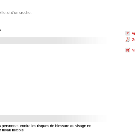
illet et d’un crochet
s
Ar
G
M
s personnes contre les risques de blessure au visage en
 tuyau flexible