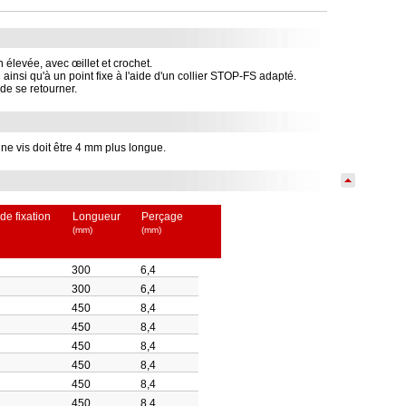
on élevée, avec œillet et crochet.
au ainsi qu'à un point fixe à l'aide d'un collier STOP-FS adapté.
de se retourner.
e vis doit être 4 mm plus longue.
de fixation
Longueur
Perçage
(mm)
(mm)
300
6,4
300
6,4
450
8,4
450
8,4
450
8,4
450
8,4
450
8,4
450
8,4