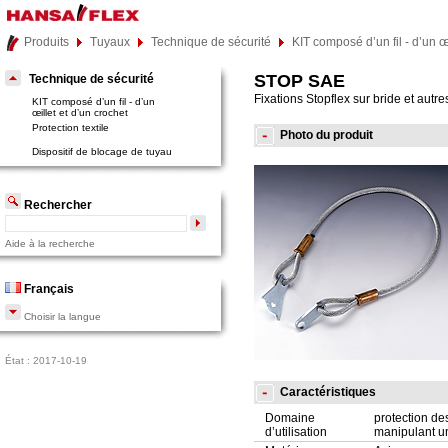
Produits
Tuyaux
Technique de sécurité
KIT composé d’un fil - d’un œ
STOP SAE
Technique de sécurité
Fixations Stopflex sur bride et autre
KIT composé d’un fil - d’un
œillet et d’un crochet
Protection textile
Photo du produit
Dispositif de blocage de tuyau
Rechercher
Aide à la recherche
Français
Choisir la langue
État : 2017-10-19
Caractéristiques
Domaine
protection de
d’utilisation
manipulant un