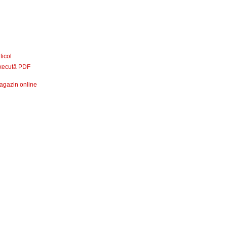
ticol
xecută PDF
agazin online