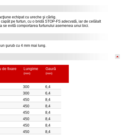
racţiune echipat cu ureche şi cârlig.
capăt pe furtun, cu o bridă STOP-FS adecvată, iar de celălalt
sta se evită comportarea furtunului asemenea unui bici.
e un şurub cu 4 mm mai lung.
iu de fixare
Lungime
Gaură
(mm)
(mm)
300
6,4
300
6,4
450
8,4
450
8,4
450
8,4
450
8,4
450
8,4
450
8,4