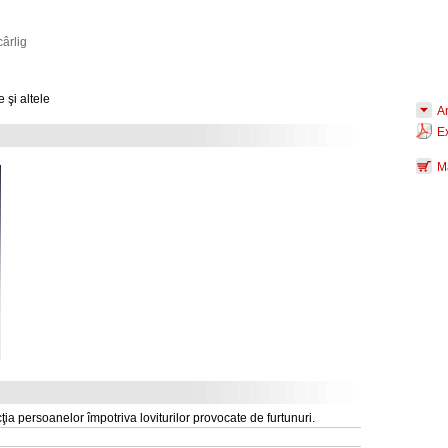
cârlig
 şi altele
Ar
E
M
ţia persoanelor împotriva loviturilor provocate de furtunuri.