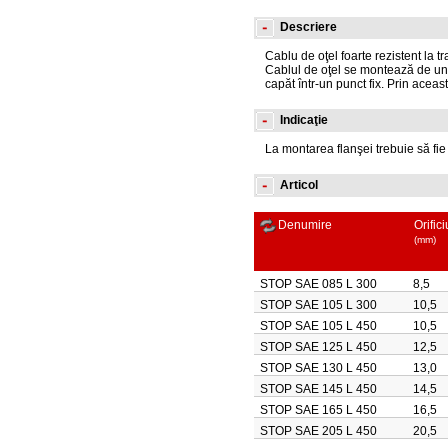
Descriere
Cablu de oţel foarte rezistent la t
Cablul de oţel se montează de un 
capăt într-un punct fix. Prin acea
Indicaţie
La montarea flanşei trebuie să fi
Articol
Denumire
Orific
(mm)
STOP SAE 085 L 300
8,5
STOP SAE 105 L 300
10,5
STOP SAE 105 L 450
10,5
STOP SAE 125 L 450
12,5
STOP SAE 130 L 450
13,0
STOP SAE 145 L 450
14,5
STOP SAE 165 L 450
16,5
STOP SAE 205 L 450
20,5