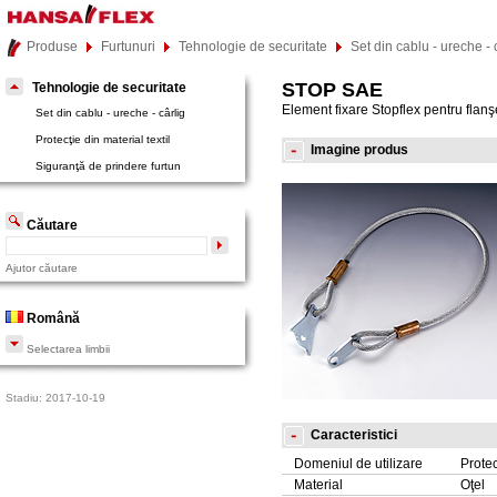
Produse
Furtunuri
Tehnologie de securitate
Set din cablu - ureche - 
STOP SAE
Tehnologie de securitate
Element fixare Stopflex pentru flanşe
Set din cablu - ureche - cârlig
Protecţie din material textil
Imagine produs
Siguranţă de prindere furtun
Căutare
Ajutor căutare
Română
Selectarea limbii
Stadiu: 2017-10-19
Caracteristici
Domeniul de utilizare
Protec
Material
Oţel