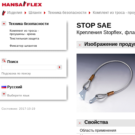
Изделия
Шланги
Техника безопасности
Комплект из троса - пр
STOP SAE
Техника безопасности
Комплект из троса -
Крепления Stopflex, фла
проушины - крюка
Текстильная защита
Изображение проду
Фиксатор шлангов
Поиск
Подсказка по поиску
Русский
Выберите язык
Состояние: 2017-10-19
Свойства
Область применения