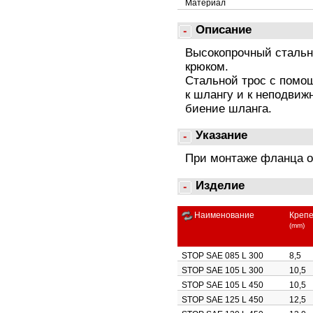
Материал
Описание
Высокопрочный стальн
крюком.
Стальной трос с помо
к шлангу и к неподвиж
биение шланга.
Указание
При монтаже фланца о
Изделие
Наименование
Крепе
(mm)
STOP SAE 085 L 300
8,5
STOP SAE 105 L 300
10,5
STOP SAE 105 L 450
10,5
STOP SAE 125 L 450
12,5