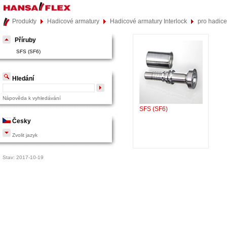
Produkty
Hadicové armatury
Hadicové armatury Interlock
pro hadic
Příruby
SFS (SF6)
Hledání
Nápověda k vyhledávání
SFS (SF6)
Česky
Zvolit jazyk
Stav: 2017-10-19