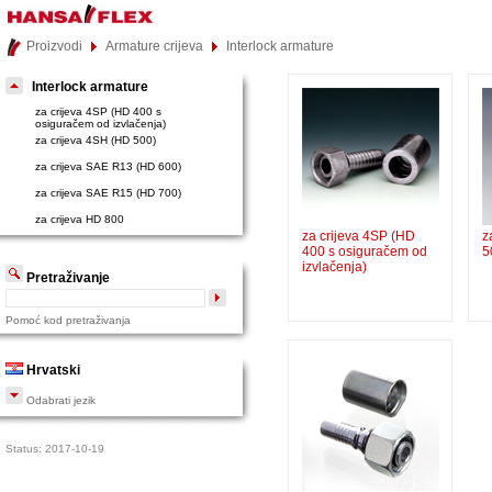
Proizvodi
Armature crijeva
Interlock armature
Interlock armature
za crijeva 4SP (HD 400 s
osiguračem od izvlačenja)
za crijeva 4SH (HD 500)
za crijeva SAE R13 (HD 600)
za crijeva SAE R15 (HD 700)
za crijeva HD 800
za crijeva 4SP (HD
z
400 s osiguračem od
5
izvlačenja)
Pretraživanje
Pomoć kod pretraživanja
Hrvatski
Odabrati jezik
Status: 2017-10-19