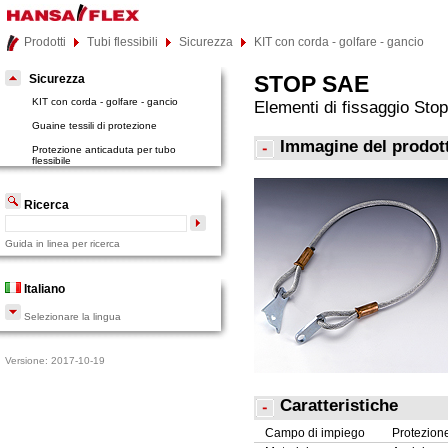
Prodotti
Tubi flessibili
Sicurezza
KIT con corda - golfare - gancio
STOP SAE
Sicurezza
KIT con corda - golfare - gancio
Elementi di fissaggio Stopf
Guaine tessili di protezione
Immagine del prodot
Protezione anticaduta per tubo
flessibile
Ricerca
Guida in linea per ricerca
Italiano
Selezionare la lingua
Versione: 2017-10-19
Caratteristiche
Campo di impiego
Protezione 