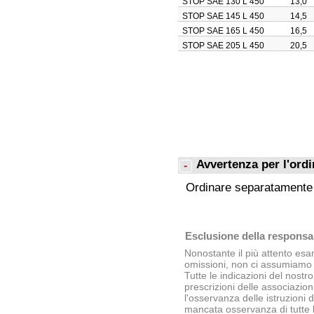
STOP SAE 130 L 450
13,0
STOP SAE 145 L 450
14,5
STOP SAE 165 L 450
16,5
STOP SAE 205 L 450
20,5
Avvertenza per l'ord
Ordinare separatamente
Esclusione della responsab
Nonostante il più attento es
omissioni, non ci assumiamo a
Tutte le indicazioni del nostro
prescrizioni delle associazion
l'osservanza delle istruzioni
mancata osservanza di tutte 