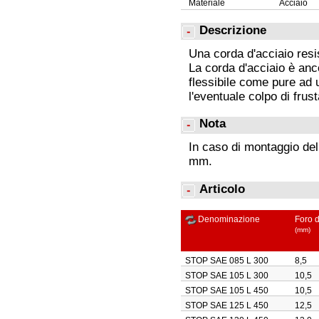
Materiale
Acciaio
Descrizione
Una corda d'acciaio resis
La corda d'acciaio è an
flessibile come pure ad u
l'eventuale colpo di frust
Nota
In caso di montaggio del
mm.
Articolo
Denominazione
Foro d
(mm)
STOP SAE 085 L 300
8,5
STOP SAE 105 L 300
10,5
STOP SAE 105 L 450
10,5
STOP SAE 125 L 450
12,5