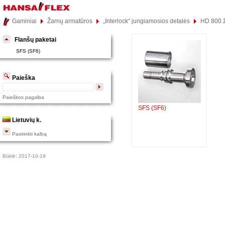
Gaminiai
Žarnų armatūros
„Interlock“ jungiamosios detalės
HD 800 
Flanšų paketai
SFS (SF6)
Paieška
Paieškos pagalba
SFS (SF6)
Lietuvių k.
Pasirinkti kalbą
Būklė: 2017-10-19