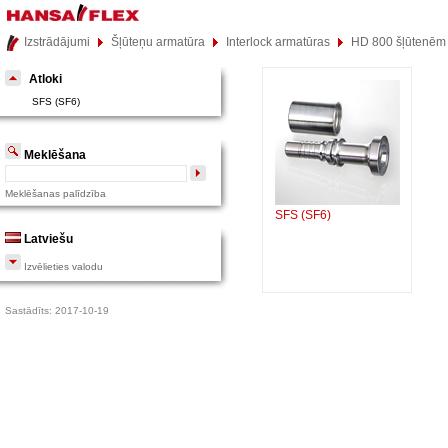
Izstrādājumi
Šļūteņu armatūra
Interlock armatūras
HD 800 šļūtenēm
Atloki
SFS (SF6)
Meklēšana
Meklēšanas palīdzība
SFS (SF6)
Latviešu
Izvēlieties valodu
Sastādīts: 2017-10-19