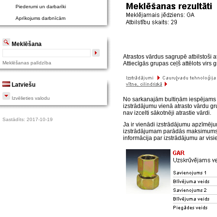
Piederumi un darbarīki
Aprīkojums darbnīcām
Meklēšana
Atrastos vārdus sagrupē atbilstoši 
Meklēšanas palīdzība
Attiecīgās grupas ceļš attēlots vir
Latviešu
Izvēlieties valodu
No sarkanajām bultiņām iespējams uz
izstrādājumu vienā atrasto vārdu gru
nav izcelti sākotnēji atrastie vārdi.
Sastādīts: 2017-10-19
Ja ir vienādi izstrādājumu apzīmēj
izstrādājumam parādās maksimums 3
informācija par izstrādājumu ar vis