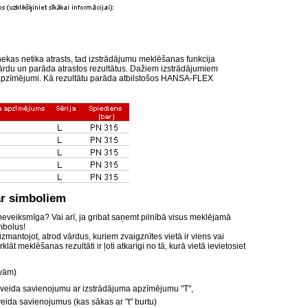
ekas netika atrasts, tad izstrādājumu meklēšanas funkcija
rdu un parāda atrastos rezultātus. Dažiem izstrādājumiem
u apzīmējumi. Kā rezultātu parāda atbilstošos HANSA-FLEX
ar simboliem
 neveiksmīga? Vai arī, ja gribat saņemt pilnībā visus meklējamā
mbolus!
izmantojot, atrod vārdus, kuriem zvaigznītes vietā ir viens vai
klāt meklēšanas rezultāti ir ļoti atkarīgi no tā, kurā vietā ievietosiet
avām)
u T-veida savienojumu ar izstrādājuma apzīmējumu "T",
-veida savienojumus (kas sākas ar "t" burtu)