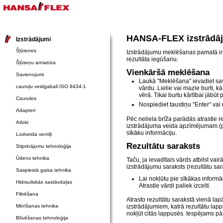
HANSA-FLEX izstrādā
Izstrādājumi
Šļūtenes
Izstrādājumu meklēšanas pamatā ir i
rezultāta iegūšanu.
Šļūteņu armatūra
Vienkāršā meklēšana
Savienojumi
Laukā "Meklēšana" ievadiet s
cauruļu veidgabali ISO 8434-1
vārdu. Lielie vai mazie burti, 
vērā. Tikai burtu kārtībai jābūt 
Caurules
Nospiediet taustiņu "Enter" vai 
Adapteri
Pēc neliela brīža parādās atrastie re
Atloki
izstrādājuma veida apzīmējumam (pi
sīkāku informāciju.
Lodveida ventiļi
Rezultātu saraksts
Stiprinājumu tehnoloģija
Ūdens tehnika
Taču, ja ievadītais vārds atbilst va
izstrādājumu saraksts (rezultātu sarak
Saspiestā gaisa tehnika
Lai nokļūtu pie sīkākas informā
Hidrauliskās sastāvdaļas
Atrastie vārdi paliek izcelti.
Filtrēšana
Atrasto rezultātu sarakstā vienā la
Mērīšanas tehnika
izstrādājumiem, katrā rezultātu lap
nokļūt citās lappusēs. Iespējams pār
Blīvēšanas tehnoloģija