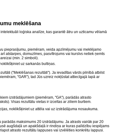
jumu meklēšana
ntelektuāli loģiska analīze, kas garantē ātru un uzticamu vēlamā
avu pieprasījumu, piemēram, veida apzīmējumu vai meklējamo
kā arī atstarpes, domuzīmes, pasvītrojums vai kursīvs netiek ņemts
pareizai (min. 2 simboli).
noklikšķiniet uz sarkanās bultiņas.
zultāti ("Meklēšanas rezultāti"). Ja ievadītas vārds pilnībā atbilst
emēram, "GAR"), tad Jūs uzreiz nokļūstat attiecīgajā lapā ar
irākiem izstrādājumiem (piemēram, "GA"), parādās atrasto
sts). Visas rezultātu vietas ir izceltas ar ziliem burtiem.
cijas, noklikšķiniet uz attēla vai uz izstrādājuma nosaukuma.
pā parādās maksimums 20 izstrādājumu. Ja atrasts vairāk par 20
pusē augšdaļā un apakšdaļā ir rindiņa ar kuras palīdzību iespējams
lapot atrasto rezultātu lappuses vai izvēlēties konkrētu lappusi.