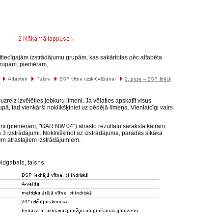
attiecīgajām izstrādājumu grupām, kas sakārtotas pēc alfabēta.
s grupām, piemēram,
reiz izvēlēties jebkuru līmeni. Ja vēlaties apskatīt visus
pā, tad vienkārši noklikšķiniet uz pēdējā līmeņa. Vienlaicīgi vairs
umi (piemēram, "GAR NW 04") atrasto rezultātu sarakstā katram
 izstrādājumi. Noklikšķinot uz izstrādājuma, parādās sīkāka
iem atrastajiem izstrādājumiem.