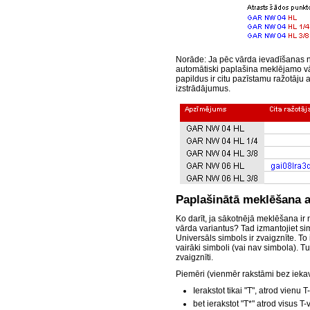
Norāde: Ja pēc vārda ievadīšanas n
automātiski paplašina meklējamo vā
papildus ir citu pazīstamu ražotāj
izstrādājumus.
Paplašinātā meklēšana 
Ko darīt, ja sākotnējā meklēšana ir
vārda variantus? Tad izmantojiet si
Universāls simbols ir zvaigznīte. To 
vairāki simboli (vai nav simbola). Tur
zvaigznīti.
Piemēri (vienmēr rakstāmi bez iek
Ierakstot tikai "T", atrod vien
bet ierakstot "T*" atrod visus T