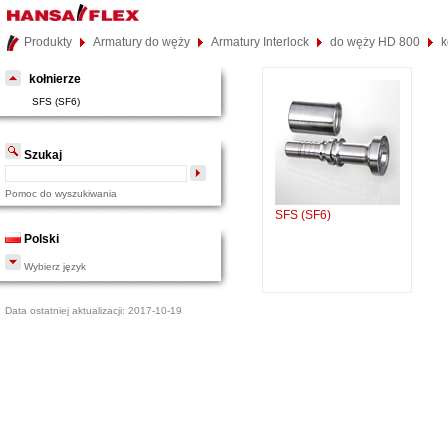
Produkty
Armatury do węży
Armatury Interlock
do węży HD 800
k
kołnierze
SFS (SF6)
Szukaj
Pomoc do wyszukiwania
SFS (SF6)
Polski
Wybierz język
Data ostatniej aktualizacji: 2017-10-19