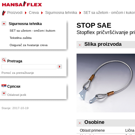
Proizvodi
Creva
Sigurnosna tehnika
SET sa užetom - omčom i kuk
STOP SAE
Sigurnosna tehnika
SET sa užetom - omčom i kukom
Stopflex pričvršćivanje pr
Tekstilna zaštita
Slika proizvoda
Osigurač za hvatanje creva
Pretraga
Pomoć za pretraživanje
Српски
Odabrati jezik
Stanje: 2017-10-19
Osobine
Oblast primene
Lična 