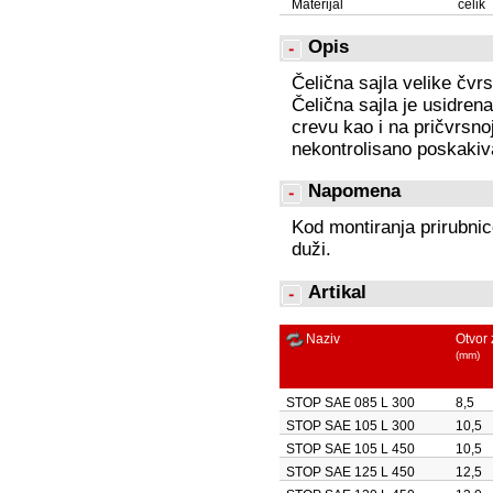
Materijal
čelik
Opis
Čelična sajla velike čv
Čelična sajla je usidr
crevu kao i na pričvrsno
nekontrolisano poskakiv
Napomena
Kod montiranja prirubni
duži.
Artikal
Naziv
Otvor 
(mm)
STOP SAE 085 L 300
8,5
STOP SAE 105 L 300
10,5
STOP SAE 105 L 450
10,5
STOP SAE 125 L 450
12,5