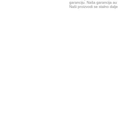
garanciju. Naša garancija a
Naši proizvodi se stalno dalj