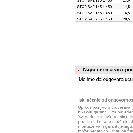
STOP SAE 130 L 450
13,0
STOP SAE 145 L 450
14,5
STOP SAE 165 L 450
16,5
STOP SAE 205 L 450
20,5
Napomene u vezi po
Molimo da odgovarajuću
Isključenje od odgovornos
Uprkos pažljivom proveravanj
nikakvu garanciju za navede
Svi podatci u našem onlajn 
propisa od strane stručnih u
montaže Vam garantuje sigur
može negativno uticati na fu