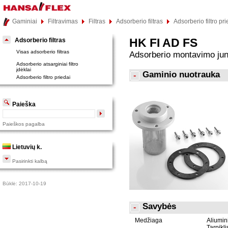
Gaminiai
Filtravimas
Filtras
Adsorberio filtras
Adsorberio filtro pr
HK FI AD FS
Adsorberio filtras
Visas adsorberio filtras
Adsorberio montavimo ju
Adsorberio atsarginiai filtro
įdėklai
Gaminio nuotrauka
Adsorberio filtro priedai
Paieška
Paieškos pagalba
Lietuvių k.
Pasirinkti kalbą
Būklė: 2017-10-19
Savybės
Medžiaga
Aliumin
Tarpikl