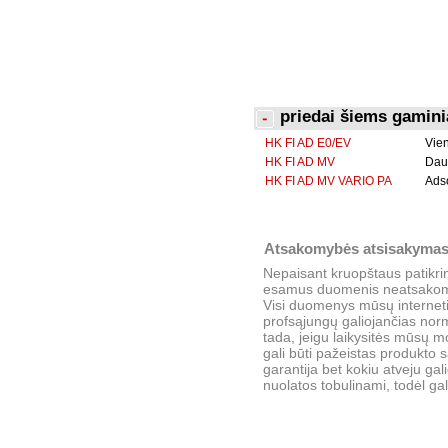
priedai šiems gamin
HK FI AD E0/EV
Vien
HK FI AD MV
Daug
HK FI AD MV VARIO PA
Adso
Atsakomybės atsisakyma
Nepaisant kruopštaus patikrin
esamus duomenis neatsako
Visi duomenys mūsų interneti
profsąjungų galiojančias nor
tada, jeigu laikysitės mūsų
gali būti pažeistas produkto 
garantija bet kokiu atveju g
nuolatos tobulinami, todėl gal