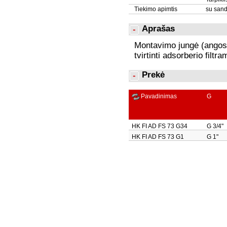
Tiekimo apimtis
su sanda
Aprašas
Montavimo jungė (angos
tvirtinti adsorberio filtra
Prekė
Pavadinimas
G
HK FI AD FS 73 G34
G 3/4"
HK FI AD FS 73 G1
G 1"